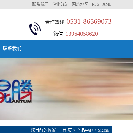
联系我们
|
企业分站
|
网站地图
|
RSS
|
XML
0531-86569073
合作热线
13964058620
微信
联系我们
您当前的位置 ：
首 页
>
产品中心
>
Sigma