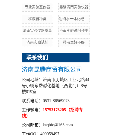
专业实验室仪器
靠谱济南实验仪器
移液器种类
超纯水一体化经销商
济南实验仪器质量
济南实验试剂种类
济南实验试剂
移液器好不好
联系我们
济南昆腾商贸有限公司
公司地址：济南市历城区工业北路44
号小鸭东岱孵化基地（西北门）8号
楼819室
联系电话：0531-86569073
工作微电：
15753176205（招聘专
线）
公司
邮箱：
kaqbio@163.com
工作QQ：409959497