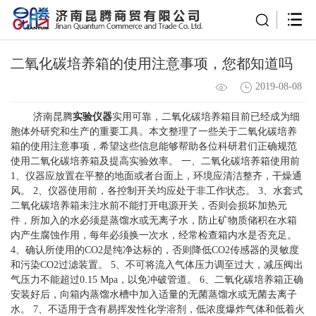
二氧化碳培养箱的使用注意事项，您都知道吗
2019-08-08
济南昆腾
实验仪器
实用可靠，二氧化碳培养箱目前已经成为细
胞体外研究和生产的重要工具。本文整理了一些关于二氧化碳培养
箱的使用注意事项，希望这些信息能够帮助各位科研君们正确规范
使用二氧化碳培养箱及提高实验效率。 一、二氧化碳培养箱使用前
1、仪器应放置在平整的地面或者台面上，环境应清洁整齐，干燥通
风。 2、仪器使用前，各控制开关均应处于非工作状态。 3、水套式
二氧化碳培养箱未注水前不能打开电源开关，否则会损坏加热元
件，所加入的水必须是蒸馏水或无离子水，防止矿物质储积在水箱
内产生腐蚀作用，每年必须换一次水，经常检查箱内水是否充足。
4、确认所使用的CO2是纯净达标的，否则降低CO2传感器的灵敏度
和污染CO2过滤装置。 5、不可将流入气体压力调至过大，减压阀出
气压力不能超过0.15 Mpa，以免冲破管道。 6、二氧化碳培养箱正确
安装好后，向箱内蒸馏水槽中加入适量的无菌蒸馏水或无菌去离子
水。 7、不适用于含有易挥发性化学溶剂，低浓度爆炸气体和低着火