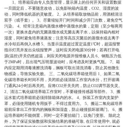
1、培养箱应由专人负责管理，显示屏上的任何开关和设置数据
一旦固定后，不要随意改动，以免影响箱内温度，CO2、湿度的波
动，同时降低机器的灵敏度。 2、从培养箱取放物品前，用酒精清洁
双手（或手套）。 3、尽量缩短开门时间和减少开门次数，避免空气
污染。 4、经常注意箱内蒸馏水槽中蒸馏水的量，定期（至少每两周
一次）更换水盘内的无菌蒸馏水或无菌去离子水，以保持箱内相对
湿度，同时避免培养液蒸发；注意等高压灭菌后的蒸馏水或去离子
水冷却后再倒入水槽 5、当显示温度超过置定温度1℃时，超温报警
指示灯亮并发出尖锐报警声，这时应关闭电源30分钟；若再打开电
源(温控)开关仍然超温，则应关闭电源并报维修人员 6、钢瓶压力低
于2MPa时，且出现气压明显波动时，应考虑及时更换气瓶。 7、箱
内应定期用消毒液擦洗消毒，搁板可取出清洗消毒，防止其他微生
物感染，导致实验失败。 三、二氧化碳培养箱使用后 1、如果二氧
化碳培养箱长时间不用，关闭前必须清除工作室内水分，打开玻璃
门通风24小时后再关闭。应将CO2开关关闭，防止CO2调节器失灵。
2、清洁二氧化碳培养箱工作室时，不要碰撞传感器等部件。 3、搬
运水套式培养箱前必须排除箱体内的水。 4、拆装工作室内支架护
罩，必须使用随机专用扳手，不得过度用力。 5、搬运二氧化碳培养
箱前应拿出工作室内的搁板和加湿盘，防止碰撞损坏玻璃门。 6、搬
运培养箱时不能倒置，同时一定不要抬箱门，以免门变形。 除此之
外，为了保证实验数据和实验结果的准确可靠, 在日常使用中, 就必