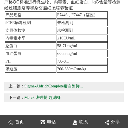
严格QC标准进行微生物、内毒素、血红蛋白、IgG含量等检测
经过细胞培养和杂交瘤细胞培养验证
产品规格
F7446，F7447（辐照）
9CFR病毒检测
未检测到
支原体检测
未检测到
内毒素水平
≤10EU/mL
总蛋白
58-71mg/mL
血红蛋白
≤0.35mg/ml
PH
7.0-8.1
渗透压
260-330mOsm/kg
上一篇：
Sigma-AldrichComplete蛋白酶抑...
下一篇：
Merck 密理博 超滤杯
首页
电话
联系
分享