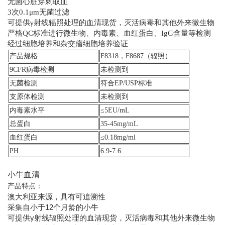
无菌心脏穿刺取血
3次0.1μm无菌过滤
可提供γ射线辐照处理的血清现货，灭活病毒和其他外来微生物
严格QC标准进行微生物、内毒素、血红蛋白、IgG含量等检测
经过细胞培养和杂交瘤细胞培养验证
产品规格
F8318，F8687（辐照）
9CFR病毒检测
未检测到
无菌检测
符合EP/USP标准
支原体检测
未检测到
内毒素水平
≤5EU/mL
总蛋白
35-45mg/mL
血红蛋白
≤0.18mg/ml
PH
6.9-7.6
小牛血清
产品特点：
澳大利亚来源，具有可追溯性
采集自小于12个月龄的小牛
可提供γ射线辐照处理的血清现货，灭活病毒和其他外来微生物