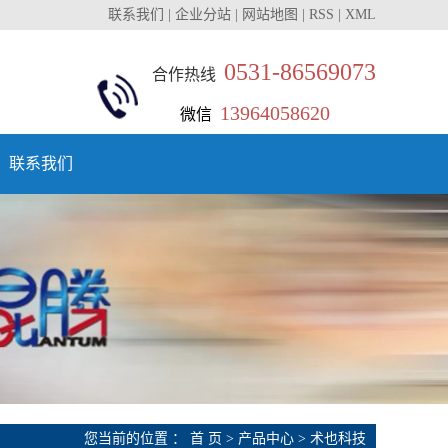
联系我们
|
企业分站
|
网站地图
|
RSS
|
XML
0531-86569073
合作热线
13964058620
微信
联系我们
您当前的位置 ：
首 页
>
产品中心
>
术也科技