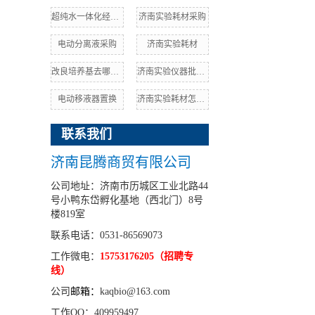
超纯水一体化经销商
济南实验耗材采购
电动分离液采购
济南实验耗材
改良培养基去哪里买
济南实验仪器批发价
电动移液器置换
济南实验耗材怎么找
联系我们
济南昆腾商贸有限公司
公司地址：济南市历城区工业北路44
号小鸭东岱孵化基地（西北门）8号
楼819室
联系电话：0531-86569073
工作微电：
15753176205（招聘专
线）
公司
邮箱：
kaqbio@163.com
工作QQ：409959497