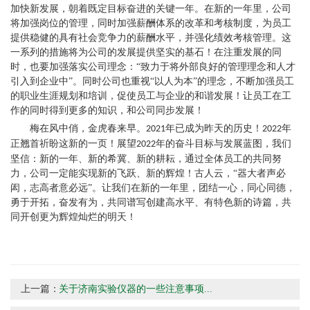
加快新发展，朝着既定目标奋进的关键一年。在新的一年里，公司
将加强岗位的管理，同时加强薪酬体系的改革和考核制度，为员工
提供稳健的具有社会竞争力的薪酬水平，并强化绩效考核管理。这
一系列的措施将为公司的发展提供坚实的基石！在注重发展的同
时，也要加强落实公司理念：
“致力于将外部
良好的
管理理念和人才
引入到企业中
”。同时公司也重视“以人为本”的理念，不断加强员工
的职业生涯规划和培训，促使员工与企业的和谐发展！让员工在工
作的同时得到更多的知识，和公司同步发展！
梅在风中俏，金
虎
春来早。
年已成为昨天的历史！
年
20
21
20
22
正翘首祈盼这新的一页！展望
年的奋斗目标与发展蓝图，我们
2
022
坚信：新的一年、新的希冀、新的耕耘，通过全体员工的共同努
力，公司一定能实现新的飞跃、新的辉煌！古人云，
“器大者声必
闳，志高者意必远”。让我们在新的一年里，团结一心，同心同德，
勇于开拓，奋发有为，共同谱写创建高水平、有特色新的诗篇，共
同开创更为辉煌灿烂的明天！
上一篇：
关于济南实验仪器的一些注意事项...