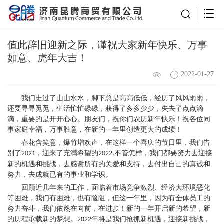
值此辞旧迎新之际，谨祝大家新年快乐、万事
如意、虎年大吉！
2022-01-27
我们走过了山山水水，脚下总是高高低低，经历了风风雨雨，
还要寻寻觅觅，生活忙忙碌碌，获得了多多少少，失去了点点滴
滴，重要的是开开心心。朋友们，祝你们
农历
新年快乐！祝各位同
事家庭幸福，万事胜意，在新的一年里创造更大的成绩
！
春花含笑意，爆竹增欢声，在这样一个喜庆的节日里，我们告
别了
，迎来了充满希望的
不管怎样，我们都要努力去迎接
2
021
2022,
新的机遇和挑战，去感谢所有的关爱和支持，去付出自己的真诚和
努力，去成就已有的事业和学识。
回顾近几年来的工作，面临着市场竞争激烈、经济大环境恶化
等困难，我们有困难，也有险阻，但这一年里，因为有全体员工的
努力奋斗，我们依然在向前，在进步！新的一年开启新的希望，新
的历程承载新的梦想。
年将是我们抢抓新机遇，迎接新挑战，
2022